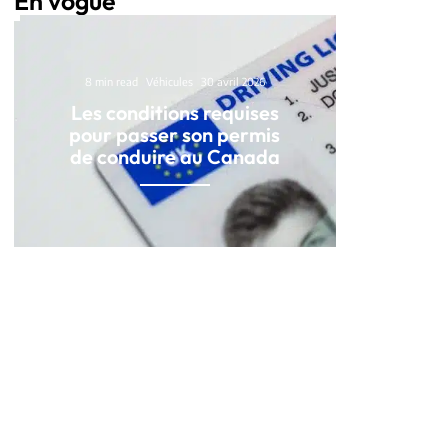
En vogue
8 min read
Véhicules
30 avril 2026
Les conditions requises
pour passer son permis
de conduire au Canada