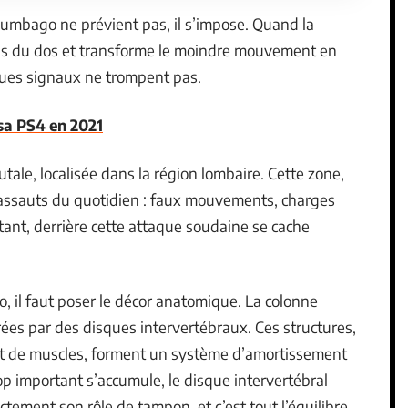
 lumbago ne prévient pas, il s’impose. Quand la
e bas du dos et transforme le moindre mouvement en
lques signaux ne trompent pas.
sa PS4 en 2021
tale, localisée dans la région lombaire. Cette zone,
s assauts du quotidien : faux mouvements, charges
tant, derrière cette attaque soudaine se cache
 il faut poser le décor anatomique. La colonne
ées par des disques intervertébraux. Ces structures,
t de muscles, forment un système d’amortissement
p important s’accumule, le disque intervertébral
ectement son rôle de tampon, et c’est tout l’équilibre