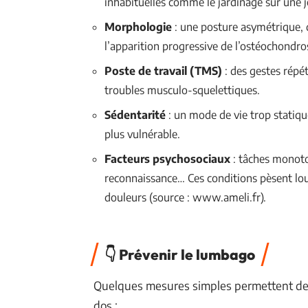
inhabituelles comme le jardinage sur une j
Morphologie
: une posture asymétrique, 
l’apparition progressive de l’ostéochondro
Poste de travail (TMS)
: des gestes répét
troubles musculo-squelettiques.
Sédentarité
: un mode de vie trop statiqu
plus vulnérable.
Facteurs psychosociaux
: tâches monoto
reconnaissance… Ces conditions pèsent lourd
douleurs (source : www.ameli.fr).
👇 Prévenir le lumbago
Quelques mesures simples permettent de li
dos :