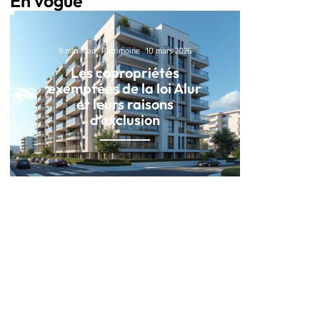
En vogue
9 min read
Patrimoine
10 mars 2026
Les copropriétés
exemptées de la loi Alur
et leurs raisons
d’exclusion