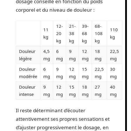
dosage conseillé en fonction du poids
corporel et du niveau de douleur :
12-
21-
39-
68-
11
110
20
38
68
108
kg
kg
kg
kg
kg
kg
Douleur
4,5
6
9
12
18
22,5
légère
mg
mg
mg
mg
mg
mg
Douleur
6
9
12
15
22,5
30
modérée
mg
mg
mg
mg
mg
mg
Douleur
9
12
15
18
27
40
intense
mg
mg
mg
mg
mg
mg
Il reste déterminant d’écouter
attentivement ses propres sensations et
d’ajuster progressivement le dosage, en