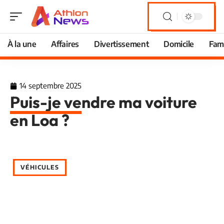
À la une
Affaires
Divertissement
Domicile
Fami
14 septembre 2025
Puis-je vendre ma voiture
en Loa ?
VÉHICULES