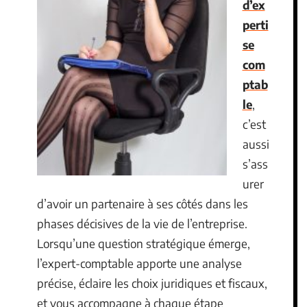
d’ex
perti
se
com
ptab
le
,
c’est
aussi
s’ass
urer
d’avoir un partenaire à ses côtés dans les
phases décisives de la vie de l’entreprise.
Lorsqu’une question stratégique émerge,
l’expert-comptable apporte une analyse
précise, éclaire les choix juridiques et fiscaux,
et vous accompagne à chaque étape