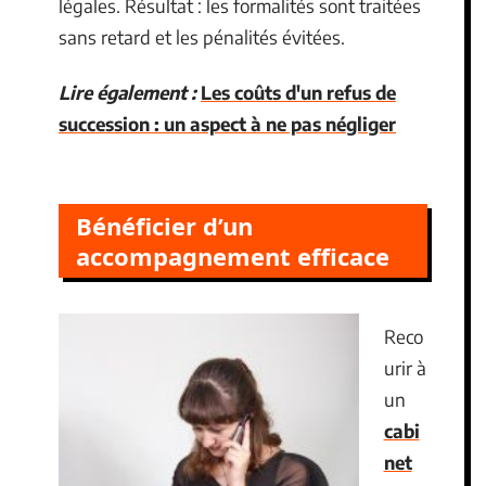
légales. Résultat : les formalités sont traitées
sans retard et les pénalités évitées.
Lire également :
Les coûts d'un refus de
succession : un aspect à ne pas négliger
Bénéficier d’un
accompagnement efficace
Reco
urir à
un
cabi
net