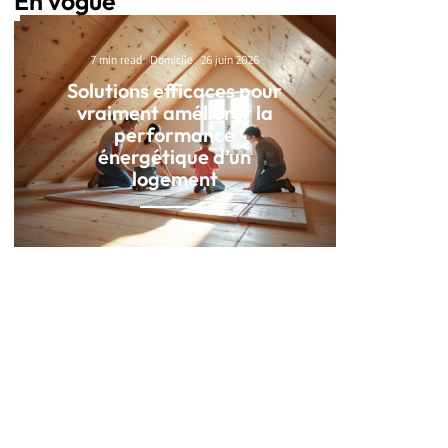
En vogue
7 min read
Domicile
26 juin 2026
Solutions efficaces pour
vraiment améliorer la
performance
énergétique d’un
logement