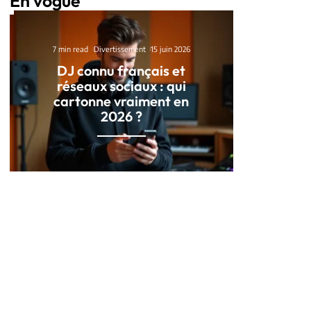
En vogue
7 min read
Divertissement
15 juin 2026
DJ connu français et
réseaux sociaux : qui
cartonne vraiment en
2026 ?