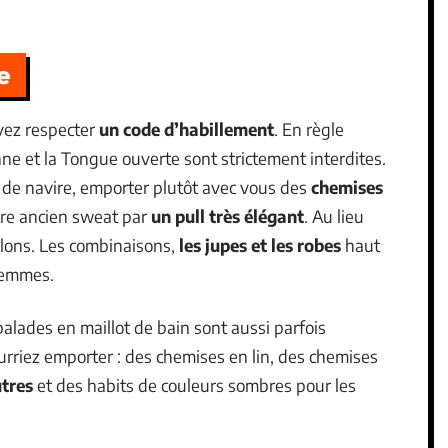
e
evez respecter
un code d’habillement
. En règle
e et la Tongue ouverte sont strictement interdites.
 de navire, emporter plutôt avec vous des
chemises
tre ancien sweat par
un pull très élégant
. Au lieu
alons. Les combinaisons,
les jupes et les robes
haut
femmes.
 balades en maillot de bain sont aussi parfois
ourriez emporter : des chemises en lin, des chemises
utres
et des habits de couleurs sombres pour les