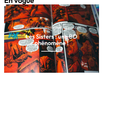
En vogue
3 min read
Divertissement
22 juin 2026
Les Sisters : une BD
phénomène !