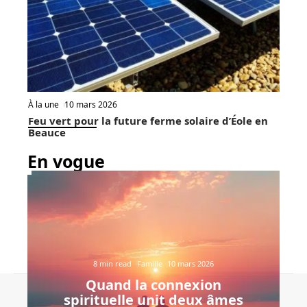
À la une
10 mars 2026
Feu vert pour la future ferme solaire d’Éole en
Beauce
En vogue
8 min read
Famille
10 mars 2026
Quand la connexion
Contact
Mentions Légales
Sitemap
spirituelle unit deux âmes