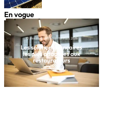
En vogue
10 min read
Affaires
10 mars 2026
Les solutions bancaires
les plus adaptées aux
restaurateurs